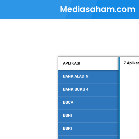
Mediasaham.com
7 Aplika
APLIKASI
BANK ALADIN
BANK BUKU 4
BBCA
BBNI
BBRI