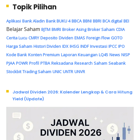
Topik Pilihan
Aplikasi
Bank Aladin
Bank BUKU 4
BBCA
BBNI
BBRI
BCA digital
BEI
Belajar Saham
BJTM
BMRI
Broker Asing
Broker Saham
CDIA
Cerita Lucu
CMRY
Deposito
Dividen
EMAS
Foreign Flow
GOTO
Harga Saham
Histori Dividen
IDX
IHSG
INDF
Investasi
IPCC
IPO
Kode Bank
Konten Premium
Laporan Keuangan
LQ45
News
NISP
PJAA
POWR
Profil
PTBA
Reksadana
Research
Saham
Seabank
Stockbit
Trading Saham
UNIC
UNTR
UNVR
Jadwal Dividen 2026: Kalender Lengkap & Cara Hitung
Yield (Update)