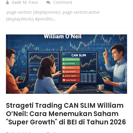
Radit M. Pase
Comment
.page-section {display:none;} .page-section.active
{display:block;} #prevBtn,...
Strageti Trading CAN SLIM William
O’Neil: Cara Menemukan Saham
"Super Growth" di BEI di Tahun 2026