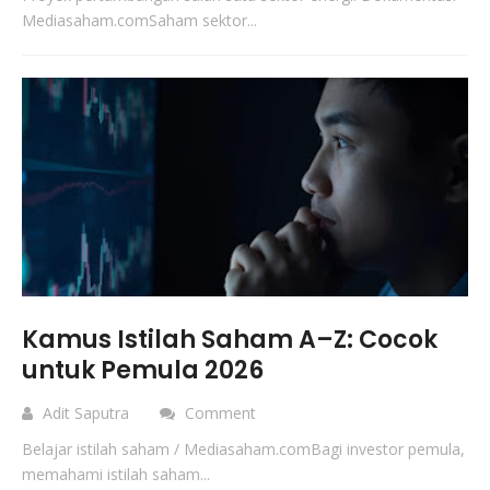
Mediasaham.comSaham sektor...
Kamus Istilah Saham A–Z: Cocok
untuk Pemula 2026
Adit Saputra
Comment
Belajar istilah saham / Mediasaham.comBagi investor pemula,
memahami istilah saham...