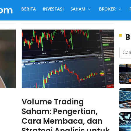
com
BERITA
INVESTASI
SAHAM
BROKER
B
Volume Trading
Saham: Pengertian,
Cara Membaca, dan
Strategi Analisis untuk