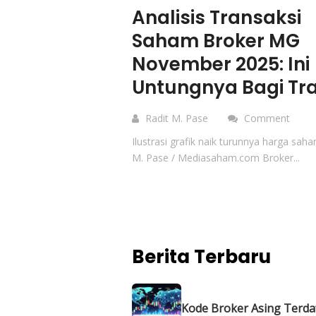
Analisis Transaksi
Saham Broker MG
November 2025: Ini
Untungnya Bagi Tr
Radit M. Pase
Comment
Ilustrasi grafik naik turunnya harga saha
M. Pase / Mediasaham.com Broker...
Berita Terbaru
Kode Broker Asing Terdaft