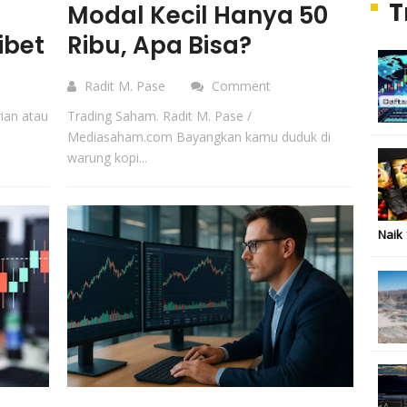
T
Modal Kecil Hanya 50
ibet
Ribu, Apa Bisa?
Radit M. Pase
Comment
ian atau
Trading Saham. Radit M. Pase /
Mediasaham.com Bayangkan kamu duduk di
warung kopi...
Naik