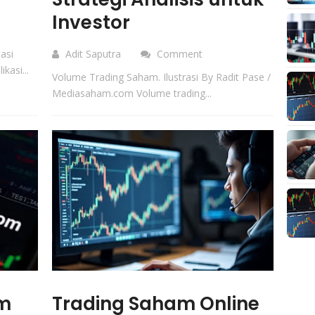
Investor
asi
Adit Saputra
Comment
asi...
Volume Trading Saham. Ilustrasi By Radit Pase /
Mediasaham.com Volume trading...
am
Trading Saham Online