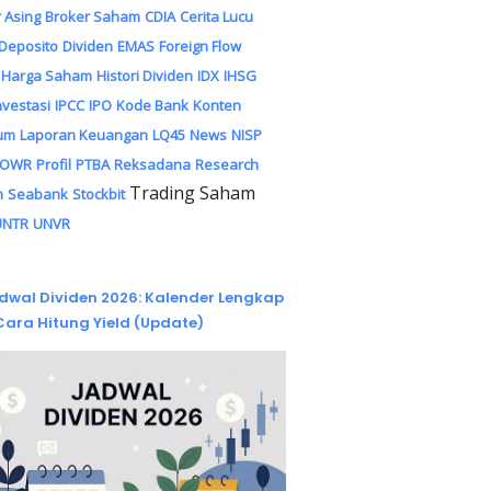
 Asing
Broker Saham
CDIA
Cerita Lucu
Deposito
Dividen
EMAS
Foreign Flow
Harga Saham
Histori Dividen
IDX
IHSG
nvestasi
IPCC
IPO
Kode Bank
Konten
um
Laporan Keuangan
LQ45
News
NISP
POWR
Profil
PTBA
Reksadana
Research
Trading Saham
m
Seabank
Stockbit
UNTR
UNVR
dwal Dividen 2026: Kalender Lengkap
Cara Hitung Yield (Update)