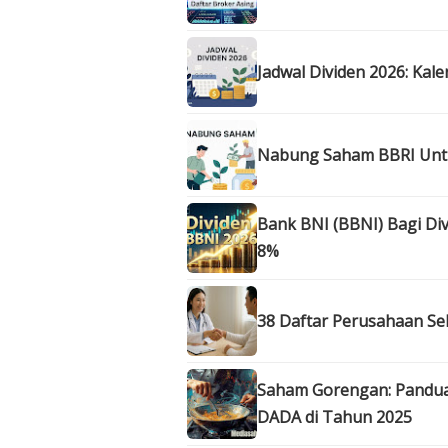
Jadwal Dividen 2026: Kal
Nabung Saham BBRI Untun
Bank BNI (BBNI) Bagi Div
8%
38 Daftar Perusahaan Se
Saham Gorengan: Panduan
DADA di Tahun 2025