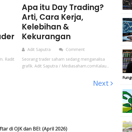
Apa itu Day Trading?
Arti, Cara Kerja,
Kelebihan &
ader
Kekurangan
Adit Saputra
Comment
m. Radit
Seorang trader saham sedang menganalisa
grafik. Adit Saputra / Mediasaham.comKalau...
Fung
Next
ar di OJK dan BEI: (April 2026)