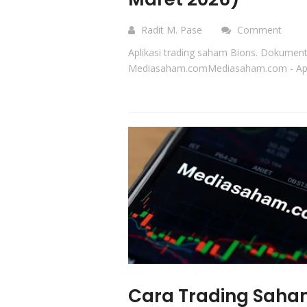
Radit M. Pase
Comment
Aplikasi trading saham Bions. Dokument
Mediasaham.comMediasaham.com - Aplik
Cara Trading Sah