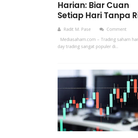
Harian: Biar Cuan
Setiap Hari Tanpa R
Radit M. Pase
Comment
Mediasaham.com – Trading saham har
day trading sangat populer di...