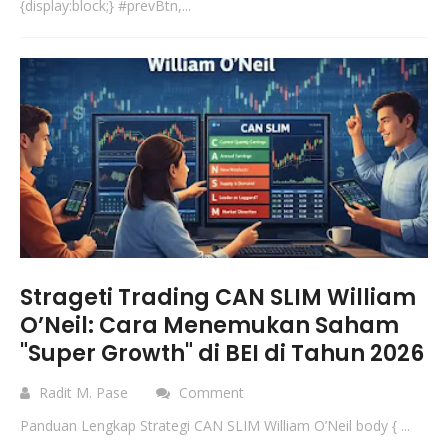
{display:block;} #prevBtn,...
Strageti Trading CAN SLIM William
O’Neil: Cara Menemukan Saham
"Super Growth" di BEI di Tahun 2026
Radit M. Pase
Comment
Panduan Lengkap Strategi CAN SLIM William O’Neil body { ...