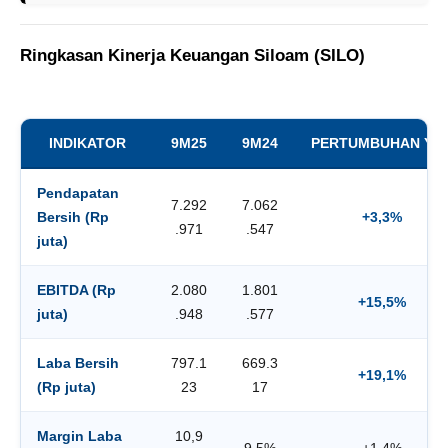
Ringkasan Kinerja Keuangan Siloam (SILO)
INDIKATOR
9M25
9M24
PERTUMBUHAN YO
Pendapatan
7.292
7.062
Bersih (Rp
+3,3%
.971
.547
juta)
EBITDA (Rp
2.080
1.801
+15,5%
juta)
.948
.577
Laba Bersih
797.1
669.3
+19,1%
(Rp juta)
23
17
Margin Laba
10,9
9,5%
+1,4%