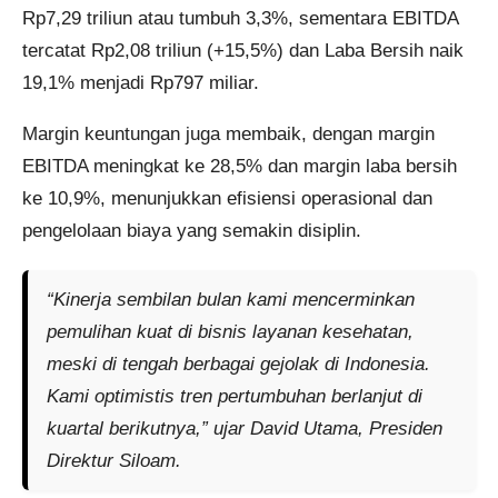
Rp7,29 triliun
atau tumbuh
3,3%
, sementara
EBITDA
tercatat
Rp2,08 triliun
(+15,5%) dan
Laba Bersih
naik
19,1%
menjadi
Rp797 miliar
.
Margin keuntungan juga membaik, dengan
margin
EBITDA
meningkat ke
28,5%
dan
margin laba bersih
ke
10,9%
, menunjukkan efisiensi operasional dan
pengelolaan biaya yang semakin disiplin.
“Kinerja sembilan bulan kami mencerminkan
pemulihan kuat di bisnis layanan kesehatan,
meski di tengah berbagai gejolak di Indonesia.
Kami optimistis tren pertumbuhan berlanjut di
kuartal berikutnya,” ujar
David Utama
, Presiden
Direktur Siloam.