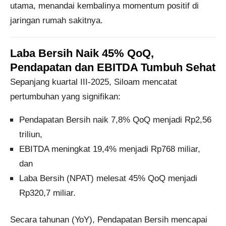
utama, menandai kembalinya momentum positif di
jaringan rumah sakitnya.
Laba Bersih Naik 45% QoQ,
Pendapatan dan EBITDA Tumbuh Sehat
Sepanjang
kuartal III-2025
, Siloam mencatat
pertumbuhan yang signifikan:
Pendapatan Bersih naik 7,8% QoQ
menjadi
Rp2,56
triliun
,
EBITDA meningkat 19,4%
menjadi
Rp768 miliar
,
dan
Laba Bersih (NPAT)
melesat
45% QoQ
menjadi
Rp320,7 miliar
.
Secara
tahunan (YoY)
, Pendapatan Bersih mencapai