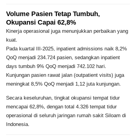
Volume Pasien Tetap Tumbuh,
Okupansi Capai 62,8%
Kinerja operasional juga menunjukkan perbaikan yang
kuat.
Pada kuartal III-2025,
inpatient admissions
naik
8,2%
QoQ
menjadi
234.724 pasien
, sedangkan
inpatient
days
tumbuh
9% QoQ
menjadi
742.102 hari
.
Kunjungan pasien rawat jalan (
outpatient visits
) juga
meningkat
8,5% QoQ
menjadi
1,12 juta kunjungan
.
Secara keseluruhan,
tingkat okupansi tempat tidur
mencapai 62,8%
, dengan total
4.326 tempat tidur
operasional
di seluruh jaringan rumah sakit Siloam di
Indonesia.