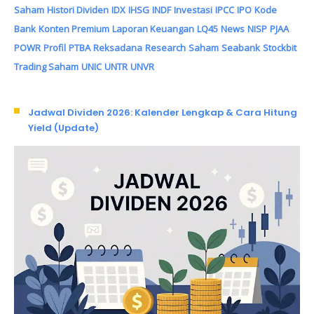
Saham
Histori Dividen
IDX
IHSG
INDF
Investasi
IPCC
IPO
Kode
Bank
Konten Premium
Laporan Keuangan
LQ45
News
NISP
PJAA
POWR
Profil
PTBA
Reksadana
Research
Saham
Seabank
Stockbit
Trading Saham
UNIC
UNTR
UNVR
Jadwal Dividen 2026: Kalender Lengkap & Cara Hitung
Yield (Update)