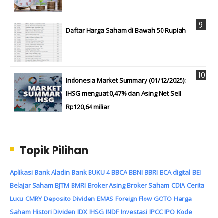
Daftar Harga Saham di Bawah 50 Rupiah
Indonesia Market Summary (01/12/2025):
IHSG menguat 0,47% dan Asing Net Sell
Rp120,64 miliar
Topik Pilihan
Aplikasi
Bank Aladin
Bank BUKU 4
BBCA
BBNI
BBRI
BCA digital
BEI
Belajar Saham
BJTM
BMRI
Broker Asing
Broker Saham
CDIA
Cerita
Lucu
CMRY
Deposito
Dividen
EMAS
Foreign Flow
GOTO
Harga
Saham
Histori Dividen
IDX
IHSG
INDF
Investasi
IPCC
IPO
Kode