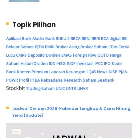
Topik Pilihan
Aplikasi
Bank Aladin
Bank BUKU 4
BBCA
BBNI
BBRI
BCA digital
BEI
Belajar Saham
BJTM
BMRI
Broker Asing
Broker Saham
CDIA
Cerita
Lucu
CMRY
Deposito
Dividen
EMAS
Foreign Flow
GOTO
Harga
Saham
Histori Dividen
IDX
IHSG
INDF
Investasi
IPCC
IPO
Kode
Bank
Konten Premium
Laporan Keuangan
LQ45
News
NISP
PJAA
POWR
Profil
PTBA
Reksadana
Research
Saham
Seabank
Stockbit
Trading Saham
UNIC
UNTR
UNVR
Jadwal Dividen 2026: Kalender Lengkap & Cara Hitung
Yield (Update)