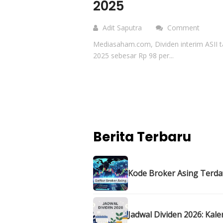
2025
Adit Saputra
Comment
Mediasaham.com, Dividen interim ASII 
2025 sebesar Rp 98 per...
Berita Terbaru
Kode Broker Asing Terdaft
Jadwal Dividen 2026: Kal