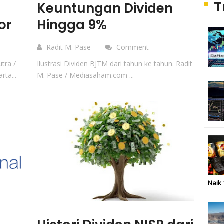
T
Keuntungan Dividen
or
Hingga 9%
Radit M. Pase
Comment
tra /
Ilustrasi Dividen BJTM dari tahun ke tahun. Radit
ta...
M. Pase / Mediasaham.com ...
Naik