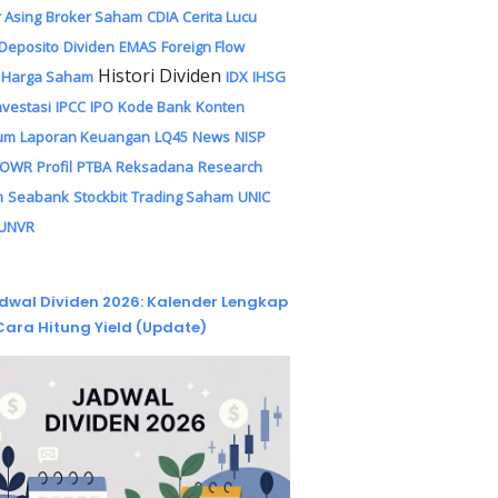
 Asing
Broker Saham
CDIA
Cerita Lucu
Deposito
Dividen
EMAS
Foreign Flow
Histori Dividen
Harga Saham
IDX
IHSG
nvestasi
IPCC
IPO
Kode Bank
Konten
um
Laporan Keuangan
LQ45
News
NISP
POWR
Profil
PTBA
Reksadana
Research
m
Seabank
Stockbit
Trading Saham
UNIC
UNVR
dwal Dividen 2026: Kalender Lengkap
Cara Hitung Yield (Update)