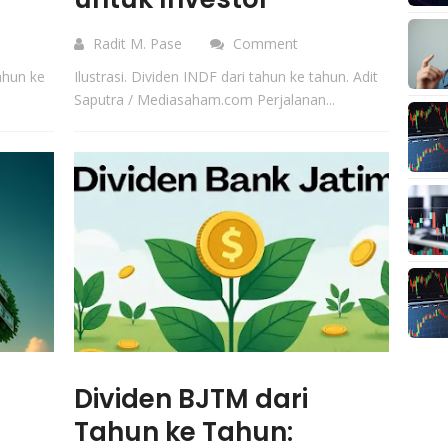
Radit M. Pase
Comment
ahun ke
Ilustrasi. Dividen INDF dari tahun ke tahun. Adit
Saputra / Mediasaham.com Perjalanan...
Dividen BJTM dari
Tahun ke Tahun: