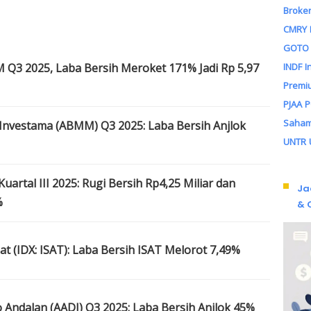
Broker
n
CMRY
GOTO
INDF
I
3 2025, Laba Bersih Meroket 171% Jadi Rp 5,97
Premi
PJAA
Saha
nvestama (ABMM) Q3 2025: Laba Bersih Anjlok
UNTR
artal III 2025: Rugi Bersih Rp4,25 Miliar dan
Ja
%
& 
 (IDX: ISAT): Laba Bersih ISAT Melorot 7,49%
Andalan (AADI) Q3 2025: Laba Bersih Anjlok 45%