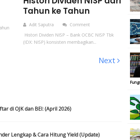
Histori Dividen NISP dari
Tahun ke Tahun
Adit Saputra
Comment
tahun
Histori Dividen NISP – Bank OCBC NISP Tbk
(IDX: NISP) konsisten membagikan...
Next
Fung
ar di OJK dan BEI: (April 2026)
ender Lengkap & Cara Hitung Yield (Update)