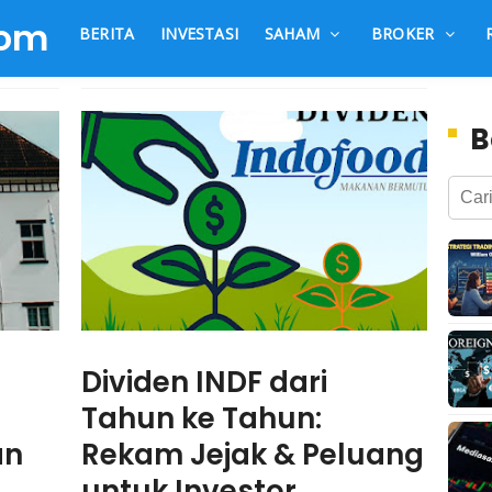
com
BERITA
INVESTASI
SAHAM
BROKER
B
Dividen INDF dari
Tahun ke Tahun:
an
Rekam Jejak & Peluang
untuk Investor