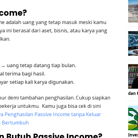
Income?
ome adalah uang yang tetap masuk meski kamu
ya ini berasal dari aset, bisnis, atau karya yang
lkan.
→ uang tetap datang tiap bulan.
 terima bagi hasil.
yar setiap kali karya digunakan.
dan 
embur demi tambahan penghasilan. Cukup siapkan
bekerja untukmu. Kamu juga bisa cek di sini
a Penghasilan Passive Income tanpa Keluar
us Bertumbuh
 Butuh Passive Income?
Inve