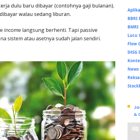
rja dulu baru dibayar (contohnya gaji bulanan).
Aplika
dibayar walau sedang liburan.
BBRI
BMRI
ve income langsung berhenti. Tapi passive
Lucu
na sistem atau asetnya sudah jalan sendiri.
Flow
IHSG
Kont
News
Reks
Stock
Ja
& 