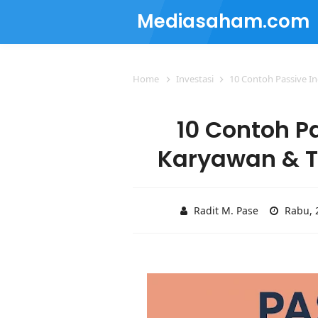
Mediasaham.com
Home
Investasi
10 Contoh Passive 
10 Contoh P
Karyawan & 
Radit M. Pase
Rabu, 