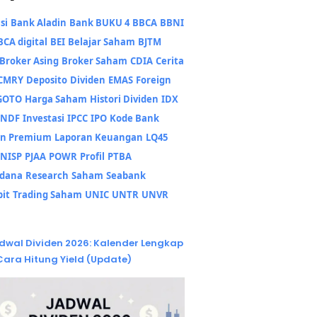
si
Bank Aladin
Bank BUKU 4
BBCA
BBNI
BCA digital
BEI
Belajar Saham
BJTM
Broker Asing
Broker Saham
CDIA
Cerita
CMRY
Deposito
Dividen
EMAS
Foreign
GOTO
Harga Saham
Histori Dividen
IDX
INDF
Investasi
IPCC
IPO
Kode Bank
en Premium
Laporan Keuangan
LQ45
NISP
PJAA
POWR
Profil
PTBA
adana
Research
Saham
Seabank
bit
Trading Saham
UNIC
UNTR
UNVR
dwal Dividen 2026: Kalender Lengkap
Cara Hitung Yield (Update)