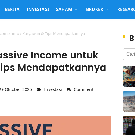
BERITA
INVESTASI
SAHAM
BROKER
RESEAR
Income untuk Karyawan & Tips Mendapatkannya
B
assive Income untuk
Tips Mendapatkannya
29 Oktober 2025
Investasi
Comment