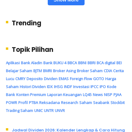
Trending
Topik Pilihan
Aplikasi
Bank Aladin
Bank BUKU 4
BBCA
BBNI
BBRI
BCA digital
BEI
Belajar Saham
BJTM
BMRI
Broker Asing
Broker Saham
CDIA
Cerita
Lucu
CMRY
Deposito
Dividen
EMAS
Foreign Flow
GOTO
Harga
Saham
Histori Dividen
IDX
IHSG
INDF
Investasi
IPCC
IPO
Kode
Bank
Konten Premium
Laporan Keuangan
LQ45
News
NISP
PJAA
POWR
Profil
PTBA
Reksadana
Research
Saham
Seabank
Stockbit
Trading Saham
UNIC
UNTR
UNVR
Jadwal Dividen 2026: Kalender Lengkap & Cara Hitung