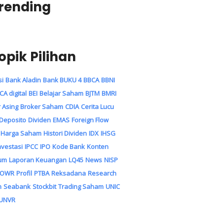
rending
opik Pilihan
si
Bank Aladin
Bank BUKU 4
BBCA
BBNI
CA digital
BEI
Belajar Saham
BJTM
BMRI
 Asing
Broker Saham
CDIA
Cerita Lucu
Deposito
Dividen
EMAS
Foreign Flow
Harga Saham
Histori Dividen
IDX
IHSG
nvestasi
IPCC
IPO
Kode Bank
Konten
um
Laporan Keuangan
LQ45
News
NISP
POWR
Profil
PTBA
Reksadana
Research
m
Seabank
Stockbit
Trading Saham
UNIC
UNVR