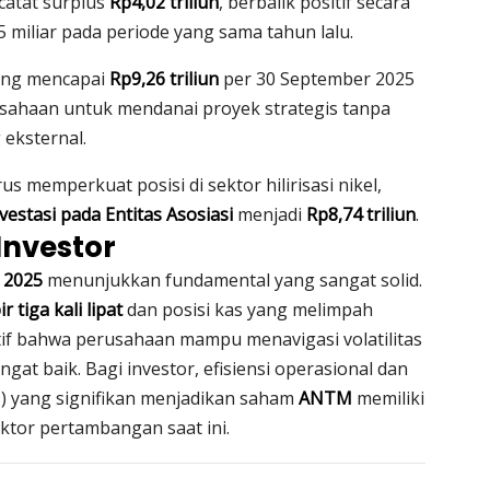
rcatat surplus
Rp4,02 triliun
, berbalik positif secara
2,5 miliar pada periode yang sama tahun lalu.
yang mencapai
Rp9,26 triliun
per 30 September 2025
rusahaan untuk mendanai proyek strategis tanpa
eksternal.
s memperkuat posisi di sektor hilirisasi nikel,
vestasi pada Entitas Asosiasi
menjadi
Rp8,74 triliun
.
Investor
 2025
menunjukkan fundamental yang sangat solid.
 tiga kali lipat
dan posisi kas yang melimpah
sitif bahwa perusahaan mampu menavigasi volatilitas
at baik. Bagi investor, efisiensi operasional dan
) yang signifikan menjadikan saham
ANTM
memiliki
sektor pertambangan saat ini.