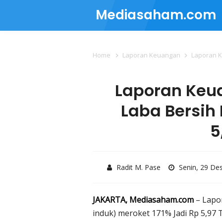
Mediasaham.com
Home
Laporan Keuangan
Laporan Ke
Laporan Keu
Laba Bersih 
5
Radit M. Pase
Senin, 29 D
JAKARTA, Mediasaham.com
– Lapo
induk) meroket 171% Jadi Rp 5,97 T