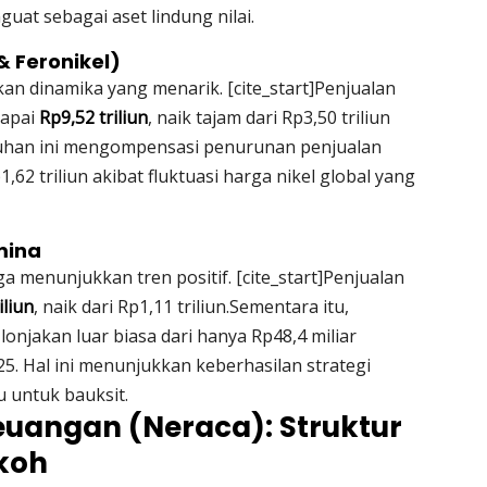
uat sebagai aset lindung nilai.
 & Feronikel)
n dinamika yang menarik. [cite_start]Penjualan
capai
Rp9,52 triliun
, naik tajam dari Rp3,50 triliun
uhan ini mengompensasi penurunan penjualan
,62 triliun akibat fluktuasi harga nikel global yang
mina
ga menunjukkan tren positif. [cite_start]Penjualan
iliun
, naik dari Rp1,11 triliun.Sementara itu,
lonjakan luar biasa dari hanya Rp48,4 miliar
5. Hal ini menunjukkan keberhasilan strategi
u untuk bauksit.
Keuangan (Neraca): Struktur
koh