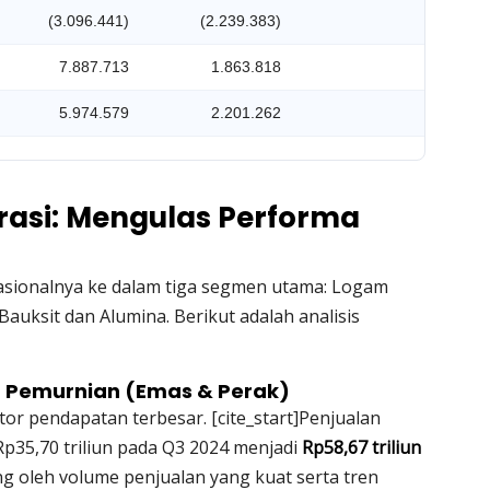
(3.096.441)
(2.239.383)
38,27%
7.887.713
1.863.818
323,20%
5.974.579
2.201.262
171,41%
rasi: Mengulas Performa
ionalnya ke dalam tiga segmen utama: Logam
Bauksit dan Alumina. Berikut adalah analisis
n Pemurnian (Emas & Perak)
tor pendapatan terbesar. [cite_start]Penjualan
p35,70 triliun pada Q3 2024 menjadi
Rp58,67 triliun
ng oleh volume penjualan yang kuat serta tren