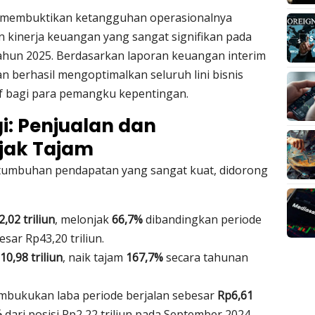
membuktikan ketangguhan operasionalnya
kinerja keuangan yang sangat signifikan pada
ahun 2025. Berdasarkan laporan keuangan interim
n berhasil mengoptimalkan seluruh lini bisnis
f bagi para pemangku kepentingan.
gi: Penjualan dan
jak Tajam
tumbuhan pendapatan yang sangat kuat, didorong
,02 triliun
, melonjak
66,7%
dibandingkan periode
ar Rp43,20 triliun.
10,98 triliun
, naik tajam
167,7%
secara tahunan
ukukan laba periode berjalan sebesar
Rp6,61
%
dari posisi Rp2,22 triliun pada September 2024.