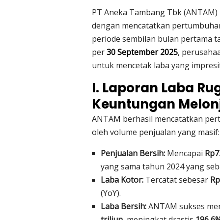
PT Aneka Tambang Tbk (ANTAM) 
dengan mencatatkan pertumbuhan 
periode sembilan bulan pertama t
per
30 September 2025
, perusahaa
untuk mencetak laba yang impresi
I. Laporan Laba Ru
Keuntungan Melon
ANTAM berhasil mencatatkan per
oleh volume penjualan yang masif:
Penjualan Bersih:
Mencapai
Rp72
yang sama tahun 2024 yang sebes
Laba Kotor:
Tercatat sebesar
Rp
(YoY).
Laba Bersih:
ANTAM sukses memb
triliun
, meningkat drastis
196,6