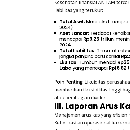
Kesehatan finansial ANTAM terce
liabilitas yang terukur:
Total Aset:
Meningkat menjadi
2024).
Aset Lancar:
Terdapat kenaikan
mencapai
Rp9,26 triliun
, menin
2024.
Total Liabilitas:
Tercatat sebe
jangka panjang baru senilai
Rp2,
Ekuitas:
Tumbuh menjadi
Rp35,
Laba
yang mencapai
Rp16,82 t
Poin Penting:
Likuiditas perusahaa
memberikan fleksibilitas tinggi b
atau pembagian dividen.
III. Laporan Arus K
Manajemen arus kas yang efisien 
Keberhasilan operasional tercermi