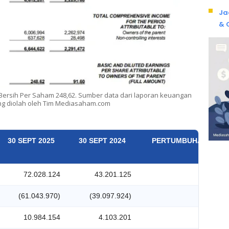
Ja
& 
ersih Per Saham 248,62. Sumber data dari laporan keuangan
g diolah oleh Tim Mediasaham.com
30 SEPT 2025
30 SEPT 2024
PERTUMBUHAN (%)
72.028.124
43.201.125
66,73%
(61.043.970)
(39.097.924)
56,13%
10.984.154
4.103.201
167,70%