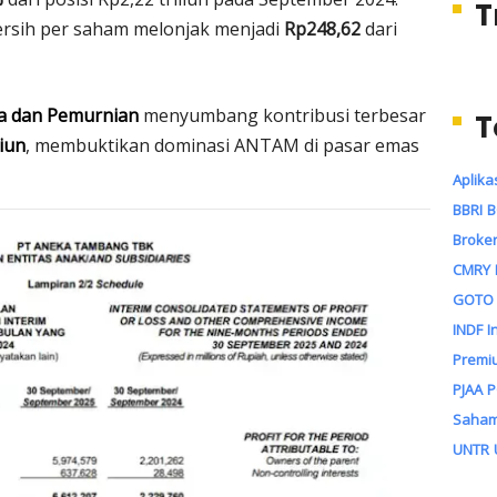
T
rsih per saham melonjak menjadi
Rp248,62
dari
a dan Pemurnian
menyumbang kontribusi terbesar
T
liun
, membuktikan dominasi ANTAM di pasar emas
Aplika
BBRI
B
Broker
CMRY
GOTO
INDF
I
Premi
PJAA
Saha
UNTR