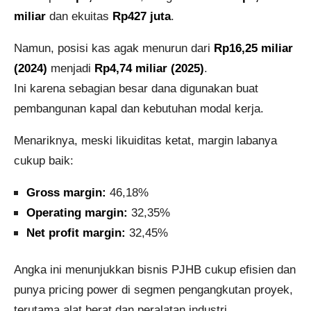
miliar
dan ekuitas
Rp427 juta
.
Namun, posisi kas agak menurun dari
Rp16,25 miliar
(2024)
menjadi
Rp4,74 miliar (2025)
.
Ini karena sebagian besar dana digunakan buat
pembangunan kapal dan kebutuhan modal kerja.
Menariknya, meski likuiditas ketat, margin labanya
cukup baik:
Gross margin:
46,18%
Operating margin:
32,35%
Net profit margin:
32,45%
Angka ini menunjukkan bisnis PJHB cukup efisien dan
punya pricing power di segmen pengangkutan proyek,
terutama alat berat dan peralatan industri.