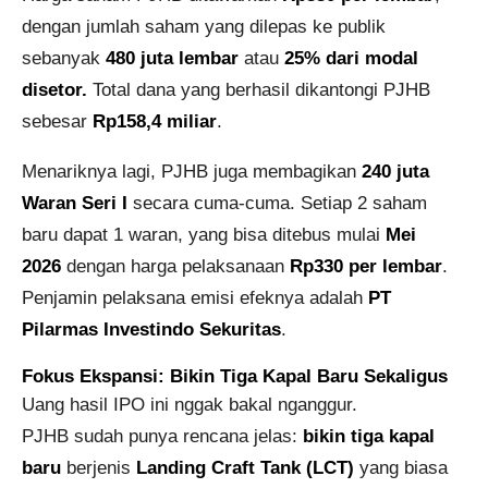
dengan jumlah saham yang dilepas ke publik
sebanyak
480 juta lembar
atau
25% dari modal
disetor.
T
otal dana yang berhasil dikantongi PJHB
sebesar
Rp158,4 miliar
.
Menariknya lagi, PJHB juga membagikan
240 juta
Waran Seri I
secara cuma-cuma. Setiap 2 saham
baru dapat 1 waran, yang bisa ditebus mulai
Mei
2026
dengan harga pelaksanaan
Rp330 per lembar
.
Penjamin pelaksana emisi efeknya adalah
PT
Pilarmas Investindo Sekuritas
.
Fokus Ekspansi: Bikin Tiga Kapal Baru Sekaligus
Uang hasil IPO ini nggak bakal nganggur.
PJHB sudah punya rencana jelas:
bikin tiga kapal
baru
berjenis
Landing Craft Tank (LCT)
yang biasa