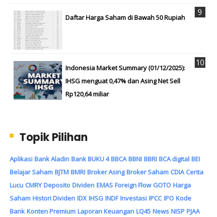
Daftar Harga Saham di Bawah 50 Rupiah
Indonesia Market Summary (01/12/2025):
IHSG menguat 0,47% dan Asing Net Sell
Rp120,64 miliar
Topik Pilihan
Aplikasi
Bank Aladin
Bank BUKU 4
BBCA
BBNI
BBRI
BCA digital
BEI
Belajar Saham
BJTM
BMRI
Broker Asing
Broker Saham
CDIA
Cerita
Lucu
CMRY
Deposito
Dividen
EMAS
Foreign Flow
GOTO
Harga
Saham
Histori Dividen
IDX
IHSG
INDF
Investasi
IPCC
IPO
Kode
Bank
Konten Premium
Laporan Keuangan
LQ45
News
NISP
PJAA