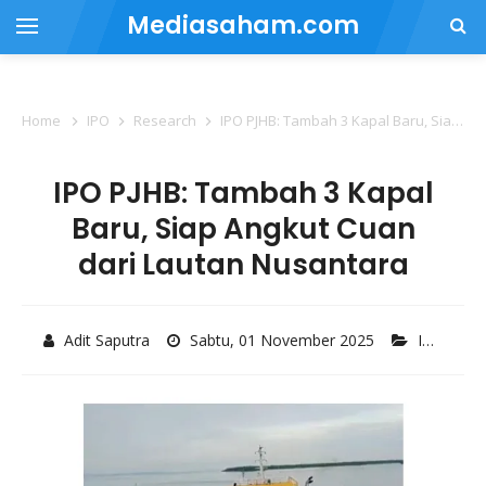
Mediasaham.com
Home
IPO
Research
IPO PJHB: Tambah 3 Kapal Baru, Siap Angkut Cuan dari Lautan Nusantara
IPO PJHB: Tambah 3 Kapal
Baru, Siap Angkut Cuan
dari Lautan Nusantara
Adit Saputra
Sabtu, 01 November 2025
IPO
,
Res