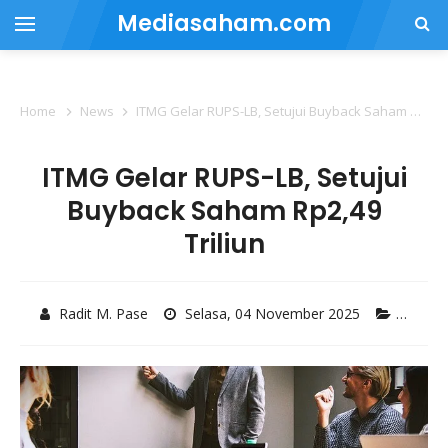
Mediasaham.com
Home
News
ITMG Gelar RUPS-LB, Setujui Buyback Saham Rp2,49 Triliun
ITMG Gelar RUPS-LB, Setujui
Buyback Saham Rp2,49
Triliun
Radit M. Pase
Selasa, 04 November 2025
News