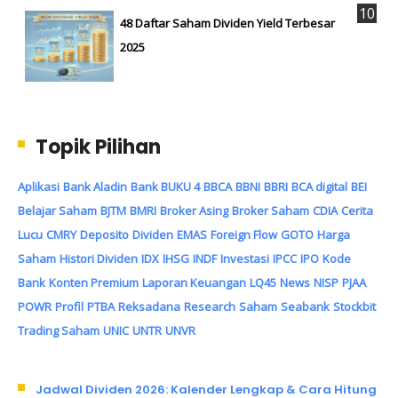
48 Daftar Saham Dividen Yield Terbesar
2025
Topik Pilihan
Aplikasi
Bank Aladin
Bank BUKU 4
BBCA
BBNI
BBRI
BCA digital
BEI
Belajar Saham
BJTM
BMRI
Broker Asing
Broker Saham
CDIA
Cerita
Lucu
CMRY
Deposito
Dividen
EMAS
Foreign Flow
GOTO
Harga
Saham
Histori Dividen
IDX
IHSG
INDF
Investasi
IPCC
IPO
Kode
Bank
Konten Premium
Laporan Keuangan
LQ45
News
NISP
PJAA
POWR
Profil
PTBA
Reksadana
Research
Saham
Seabank
Stockbit
Trading Saham
UNIC
UNTR
UNVR
Jadwal Dividen 2026: Kalender Lengkap & Cara Hitung