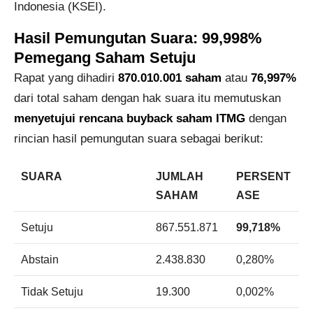
Indonesia (KSEI).
Hasil Pemungutan Suara: 99,998%
Pemegang Saham Setuju
Rapat yang dihadiri
870.010.001 saham
atau
76,997%
dari total saham dengan hak suara itu memutuskan
menyetujui rencana buyback saham ITMG
dengan
rincian hasil pemungutan suara sebagai berikut:
SUARA
JUMLAH
PERSENT
SAHAM
ASE
Setuju
867.551.871
99,718%
Abstain
2.438.830
0,280%
Tidak Setuju
19.300
0,002%