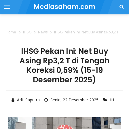
Mediasaham.com
Home
IHSG
News
IHSG Pekan Ini: Net Buy Asing Rp3,2 T di Tengah Koreksi 0,59% (15-19 Desember 2025)
IHSG Pekan Ini: Net Buy
Asing Rp3,2 T di Tengah
Koreksi 0,59% (15-19
Desember 2025)
Adit Saputra
Senin, 22 Desember 2025
IHSG
,
Ne