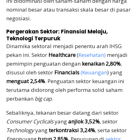
ini didominasi oleh saham-saham dengan harga
nominal besar atau transaksi skala besar di pasar
negosiasi.
Pergerakan Sektor: Finansial Melaju,
Teknologi Terpuruk
Dinamika sektoral menjadi penentu arah IHSG
pekan ini. Sektor
Healthcare
(
Kesehatan)
menjadi
pemimpin penguatan dengan
kenaikan 2,80%
,
disusul oleh sektor
Financials
(Keuangan
) yang
menguat 2,54%
. Penguatan sektor keuangan ini
terutama didorong oleh performa solid saham
perbankan
big cap
.
Sebaliknya, tekanan besar datang dari sektor
Consumer Cyclicals
yang
anjlok 3,52%
, sektor
Technology
yang
terkontraksi 3,24%
, serta sektor
Energy
yang
turun 2,85%
. Penurunan di
sektor