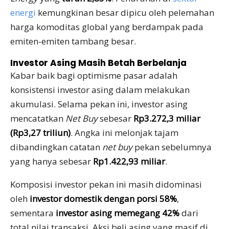
energi
kemungkinan besar dipicu oleh pelemahan
harga komoditas global yang berdampak pada
emiten-emiten tambang besar.
Investor Asing Masih Betah Berbelanja
Kabar baik bagi optimisme pasar adalah
konsistensi investor asing dalam melakukan
akumulasi. Selama pekan ini, investor asing
mencatatkan
Net Buy
sebesar
Rp3.272,3 miliar
(Rp3,27 triliun)
. Angka ini melonjak tajam
dibandingkan catatan
net buy
pekan sebelumnya
yang hanya sebesar
Rp1.422,93 miliar
.
Komposisi investor pekan ini masih didominasi
oleh
investor domestik dengan porsi 58%
,
sementara
investor asing memegang 42%
dari
total nilai transaksi. Aksi beli asing yang masif di