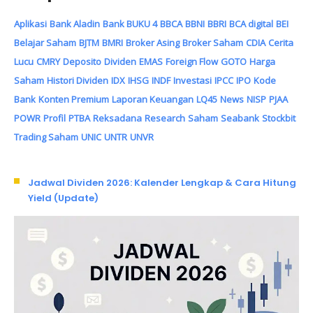
Aplikasi
Bank Aladin
Bank BUKU 4
BBCA
BBNI
BBRI
BCA digital
BEI
Belajar Saham
BJTM
BMRI
Broker Asing
Broker Saham
CDIA
Cerita
Lucu
CMRY
Deposito
Dividen
EMAS
Foreign Flow
GOTO
Harga
Saham
Histori Dividen
IDX
IHSG
INDF
Investasi
IPCC
IPO
Kode
Bank
Konten Premium
Laporan Keuangan
LQ45
News
NISP
PJAA
POWR
Profil
PTBA
Reksadana
Research
Saham
Seabank
Stockbit
Trading Saham
UNIC
UNTR
UNVR
Jadwal Dividen 2026: Kalender Lengkap & Cara Hitung
Yield (Update)