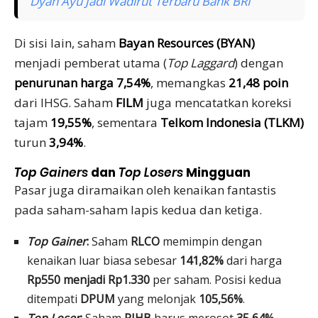
Dyah Ayu Jadi Wadirut Terbaru Bank BRI
Di sisi lain, saham
Bayan Resources (BYAN)
menjadi pemberat utama (
Top Laggard
) dengan
penurunan harga 7,54%
, memangkas
21,48 poin
dari IHSG. Saham
FILM
juga mencatatkan koreksi
tajam
19,55%
, sementara
Telkom Indonesia (TLKM)
turun
3,94%
.
Top Gainers
dan
Top Losers
Mingguan
Pasar juga diramaikan oleh kenaikan fantastis
pada saham-saham lapis kedua dan ketiga.
Top Gainer
:
Saham
RLCO
memimpin dengan
kenaikan luar biasa sebesar
141,82%
dari harga
Rp550 menjadi Rp1.330
per saham. Posisi kedua
ditempati
DPUM
yang melonjak
105,56%
.
Top Loser
:
Saham
PJHB
harus merosot
35,64%
,