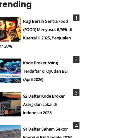
rending
Rugi Bersih Sentra Food
(FOOD) Menyusut 6,76% di
Kuartal III 2025, Penjualan
 11,37%
Kode Broker Asing
Terdaftar di OJK dan BEI:
(April 2026)
92 Daftar Kode Broker
Asing dan Lokal di
Indonesia 2026
91 Daftar Saham Sektor
Energi di BEI (Update 2026)