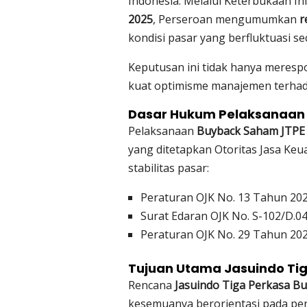
Indonesia. Melalui Keterbukaan In
2025
, Perseroan mengumumkan
r
kondisi pasar yang berfluktuasi sec
Keputusan ini tidak hanya merespo
kuat optimisme manajemen terhad
Dasar Hukum Pelaksanaan
Pelaksanaan
Buyback Saham JTPE
yang ditetapkan Otoritas Jasa Ke
stabilitas pasar:
Peraturan OJK No. 13 Tahun 202
Surat Edaran OJK No. S-102/D.04
Peraturan OJK No. 29 Tahun 202
Tujuan Utama Jasuindo Ti
Rencana
Jasuindo Tiga Perkasa B
kesemuanya berorientasi pada pen