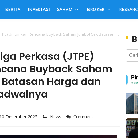
BERITA
INVESTASI
SAHAM
BROKER
RESEAR
) Umumkan Rencana Buyback Saham Jumbo! Cek Batasan Harga dan Jadwalnya
B
iga Perkasa (JTPE)
cana Buyback Saham
 Batasan Harga dan
adwalnya
 10 Desember 2025
News
Comment