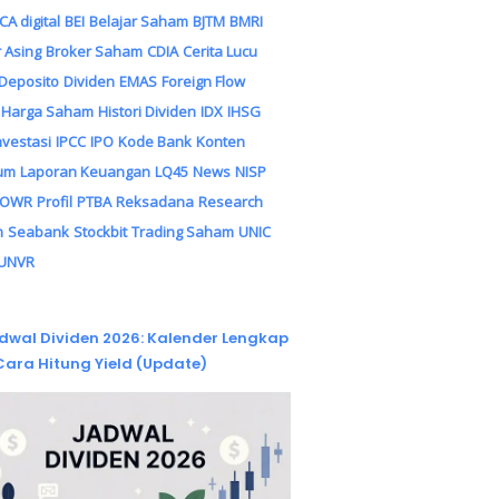
CA digital
BEI
Belajar Saham
BJTM
BMRI
 Asing
Broker Saham
CDIA
Cerita Lucu
Deposito
Dividen
EMAS
Foreign Flow
Harga Saham
Histori Dividen
IDX
IHSG
nvestasi
IPCC
IPO
Kode Bank
Konten
um
Laporan Keuangan
LQ45
News
NISP
POWR
Profil
PTBA
Reksadana
Research
m
Seabank
Stockbit
Trading Saham
UNIC
UNVR
dwal Dividen 2026: Kalender Lengkap
Cara Hitung Yield (Update)