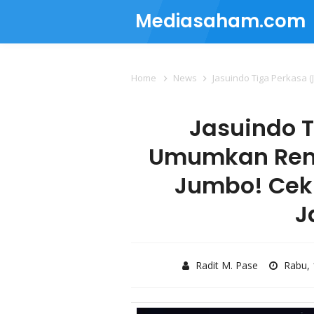
Mediasaham.com
Home
News
Jasuindo Tiga Perkasa (JTPE
Jasuindo T
Umumkan Ren
Jumbo! Cek
J
Radit M. Pase
Rabu,