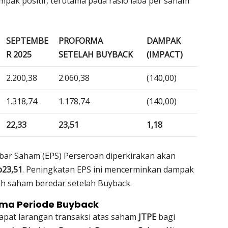
pak positif, terutama pada rasio laba per saham
SEPTEMBE
PROFORMA
DAMPAK
R 2025
SETELAH BUYBACK
(IMPACT)
2.200,38
2.060,38
(140,00)
1.318,74
1.178,74
(140,00)
22,33
23,51
1,18
mbar Saham (EPS) Perseroan diperkirakan akan
p23,51
. Peningkatan EPS ini mencerminkan dampak
ah saham beredar setelah Buyback.
ama Periode Buyback
dapat larangan transaksi atas saham
JTPE
bagi