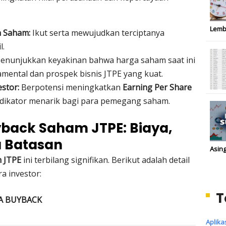
Lemb
n Saham:
Ikut serta mewujudkan terciptanya
l.
nunjukkan keyakinan bahwa harga saham saat ini
mental dan prospek bisnis JTPE yang kuat.
stor:
Berpotensi meningkatkan
Earning Per Share
indikator menarik bagi para pemegang saham.
yback Saham JTPE: Biaya,
a Batasan
Asing
m JTPE
ini terbilang signifikan. Berikut adalah detail
a investor:
T
A BUYBACK
Aplika