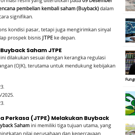
formasi resmi yang diterbitkan pada
09 Desember
encana pembelian kembali saham (Buyback)
dalam
ara signifikan.
ns kondisi pasar, tetapi juga mengirimkan sinyal
ap prospek bisnis
JTPE
ke depan.
 Buyback Saham JTPE
ini dilakukan sesuai dengan kerangka regulasi
uangan (OJK), terutama untuk mendukung kebijakan
Fung
3.
/2025.
3.
ga Perkasa (JTPE) Melakukan Buyback
uyback Saham
ini memiliki tiga tujuan utama, yang
ingkatan nilai perusahaan dan kepercayaan