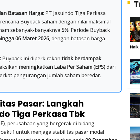
T
an Batasan Harga:
PT Jasuindo Tiga Perkasa
encana Buyback saham dengan nilai maksimal
aham sebanyak-banyaknya
5%
. Periode Buyback
ingga 06 Maret 2026
, dengan batasan harga
Naik
:
Buyback ini diperkirakan
tidak berdampak
yeksikan
meningkatkan Laba Per Saham (EPS)
dari
berkat pengurangan jumlah saham beredar.
itas Pasar: Langkah
ndo Tiga Perkasa Tbk
E)
, perusahaan yang bergerak di bidang
oaktif untuk menjaga stabilitas pasar modal