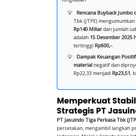
Rencana Buyback Jumbo d
Tbk (JTPE) mengumumkan r
Rp140 Miliar
dan jumlah s
adalah
15 Desember 2025 h
tertinggi
Rp600,-
.
Dampak Keuangan Positif
material
negatif dan dipro
Rp22,33 menjadi
Rp23,51
, 
Memperkuat Stabil
Strategis PT Jasui
PT Jasuindo Tiga Perkasa Tbk (JTP
percetakan, mengambil langkah pr