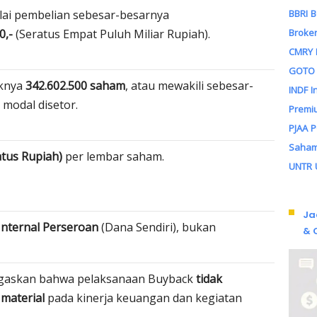
BBRI
B
lai pembelian sebesar-besarnya
Broker
0,-
(Seratus Empat Puluh Miliar Rupiah).
CMRY
GOTO
knya
342.602.500 saham
, atau mewakili sebesar-
INDF
I
 modal disetor.
Premi
PJAA
Saha
tus Rupiah)
per lembar saham.
UNTR
Ja
Internal Perseroan
(Dana Sendiri), bukan
& 
gaskan bahwa pelaksanaan Buyback
tidak
material
pada kinerja keuangan dan kegiatan