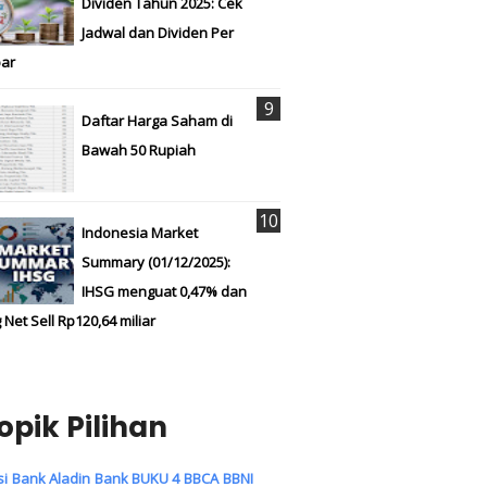
Dividen Tahun 2025: Cek
Jadwal dan Dividen Per
ar
Daftar Harga Saham di
Bawah 50 Rupiah
Indonesia Market
Summary (01/12/2025):
IHSG menguat 0,47% dan
 Net Sell Rp120,64 miliar
opik Pilihan
si
Bank Aladin
Bank BUKU 4
BBCA
BBNI