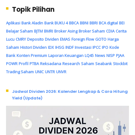
Topik Pilihan
Aplikasi
Bank Aladin
Bank BUKU 4
BBCA
BBNI
BBRI
BCA digital
BEI
Belajar Saham
BJTM
BMRI
Broker Asing
Broker Saham
CDIA
Cerita
Lucu
CMRY
Deposito
Dividen
EMAS
Foreign Flow
GOTO
Harga
Saham
Histori Dividen
IDX
IHSG
INDF
Investasi
IPCC
IPO
Kode
Bank
Konten Premium
Laporan Keuangan
LQ45
News
NISP
PJAA
POWR
Profil
PTBA
Reksadana
Research
Saham
Seabank
Stockbit
Trading Saham
UNIC
UNTR
UNVR
Jadwal Dividen 2026: Kalender Lengkap & Cara Hitung
Yield (Update)