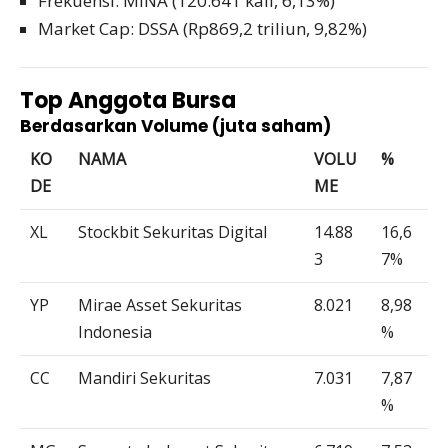
Frekuensi: MINA (120.641 kali, 6,13%)
Market Cap: DSSA (Rp869,2 triliun, 9,82%)
Top Anggota Bursa
Berdasarkan Volume (juta saham)
KO
NAMA
VOLU
%
DE
ME
XL
Stockbit Sekuritas Digital
14.88
16,6
3
7%
YP
Mirae Asset Sekuritas
8.021
8,98
Indonesia
%
CC
Mandiri Sekuritas
7.031
7,87
%