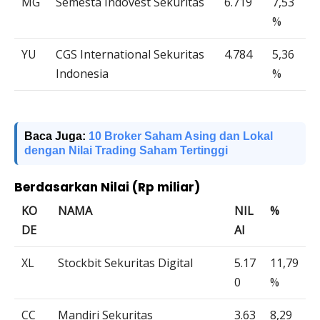
MG
Semesta Indovest Sekuritas
6.719
7,53
%
YU
CGS International Sekuritas
4.784
5,36
Indonesia
%
Baca Juga:
10 Broker Saham Asing dan Lokal
dengan Nilai Trading Saham Tertinggi
Berdasarkan Nilai (Rp miliar)
KO
NAMA
NIL
%
DE
AI
XL
Stockbit Sekuritas Digital
5.17
11,79
0
%
CC
Mandiri Sekuritas
3.63
8,29