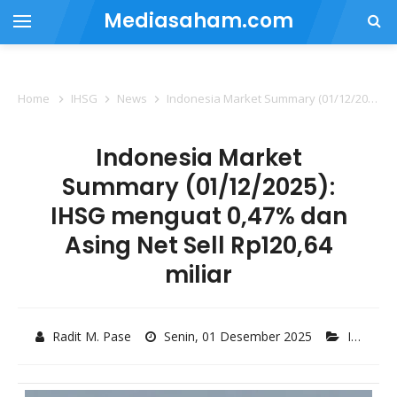
Mediasaham.com
Home
IHSG
News
Indonesia Market Summary (01/12/2025): IHSG menguat 0,47% dan Asing Net Sell Rp120,64 miliar
Indonesia Market
Summary (01/12/2025):
IHSG menguat 0,47% dan
Asing Net Sell Rp120,64
miliar
Radit M. Pase
Senin, 01 Desember 2025
IHSG
,
N