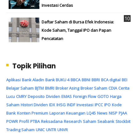
Investasi Cerdas
Daftar Saham di Bursa Efek Indonesia:
Kode Saham, Tanggal IPO dan Papan
Pencatatan
Topik Pilihan
Aplikasi
Bank Aladin
Bank BUKU 4
BBCA
BBNI
BBRI
BCA digital
BEI
Belajar Saham
BJTM
BMRI
Broker Asing
Broker Saham
CDIA
Cerita
Lucu
CMRY
Deposito
Dividen
EMAS
Foreign Flow
GOTO
Harga
Saham
Histori Dividen
IDX
IHSG
INDF
Investasi
IPCC
IPO
Kode
Bank
Konten Premium
Laporan Keuangan
LQ45
News
NISP
PJAA
POWR
Profil
PTBA
Reksadana
Research
Saham
Seabank
Stockbit
Trading Saham
UNIC
UNTR
UNVR