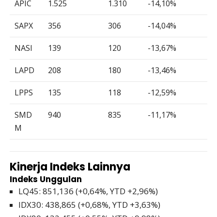
APIC
1.525
1.310
-14,10%
SAPX
356
306
-14,04%
NASI
139
120
-13,67%
LAPD
208
180
-13,46%
LPPS
135
118
-12,59%
SMD
940
835
-11,17%
M
Kinerja Indeks Lainnya
Indeks Unggulan
LQ45: 851,136 (+0,64%, YTD +2,96%)
IDX30: 438,865 (+0,68%, YTD +3,63%)