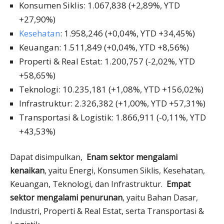
Konsumen Siklis: 1.067,838 (+2,89%, YTD
+27,90%)
Kesehatan
: 1.958,246 (+0,04%, YTD +34,45%)
Keuangan: 1.511,849 (+0,04%, YTD +8,56%)
Properti & Real Estat: 1.200,757 (-2,02%, YTD
+58,65%)
Teknologi: 10.235,181 (+1,08%, YTD +156,02%)
Infrastruktur: 2.326,382 (+1,00%, YTD +57,31%)
Transportasi & Logistik: 1.866,911 (-0,11%, YTD
+43,53%)
Dapat disimpulkan,
Enam sektor mengalami
kenaikan
, yaitu Energi, Konsumen Siklis, Kesehatan,
Keuangan, Teknologi, dan Infrastruktur.
Empat
sektor mengalami penurunan
, yaitu Bahan Dasar,
Industri, Properti & Real Estat, serta Transportasi &