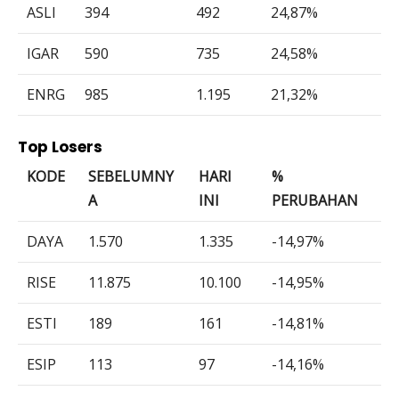
ASLI
394
492
24,87%
IGAR
590
735
24,58%
ENRG
985
1.195
21,32%
Top Losers
KODE
SEBELUMNY
HARI
%
A
INI
PERUBAHAN
DAYA
1.570
1.335
-14,97%
RISE
11.875
10.100
-14,95%
ESTI
189
161
-14,81%
ESIP
113
97
-14,16%