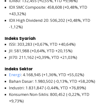
IDX80: 132,455 (+0,55%, YTD +9,98%)
IDX SMC Composite: 458,608 (+0,48%, YTD
+43,32%)
IDX High Dividend 20: 506,202 (+0,48%, YTD
-1,12%)
Indeks Syariah
ISSI: 303,283 (+0,67%, YTD +40,64%)
JII: 581,988 (+0,64%, YTD +20,15%)
JII70: 211,162 (+0,39%, YTD +21,03%)
Indeks Sektor
Energi
: 4.168,945 (+1,36%, YTD +55,02%)
Bahan Dasar: 1.980,502 (-0,13%, YTD +58,20%)
Industri: 1.831,847 (-0,44%, YTD +76,89%)
Konsumen Non-Siklis: 800,452 (-0,22%, YTD
+9,73%)