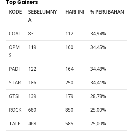
Top Gainers
KODE
SEBELUMNY
HARI INI
% PERUBAHAN
A
COAL
83
112
34,94%
OPM
119
160
34,45%
S
PADI
122
164
34,43%
STAR
186
250
34,41%
GTSI
139
179
28,78%
ROCK
680
850
25,00%
TALF
468
585
25,00%